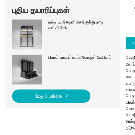
புதிய தயாரிப்புகள்
மல்டி-ஃபங்க்ஷன் செங்குத்து மாடி
காட்சி ரேக்
த
பிளாட் டிராயர் காம்பினேஷன் கேபினட்
லெதர
தோல்
பொரு
எடை 
பொறு
உள்ள
பெரு
மேலும் பார்க்க
மிதக
வெவ்
தயார
சரக்
தடுக்