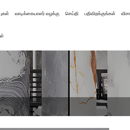
புகள்
வாடிக்கையாளர் வழக்கு
செய்தி
பதிவிறக்குங்கள்
விச
ள்