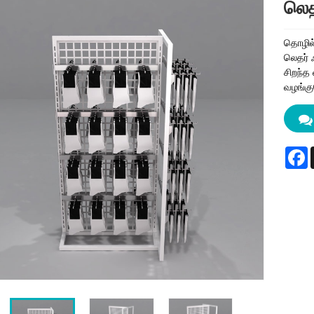
லெத
தொழில்
லெதர் 
சிறந்த
வழங்கு
F