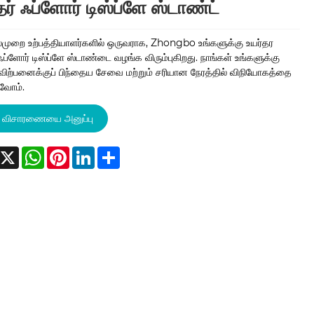
ர் ஃப்ளோர் டிஸ்ப்ளே ஸ்டாண்ட்
முறை உற்பத்தியாளர்களில் ஒருவராக, Zhongbo உங்களுக்கு உயர்தர
ஃப்ளோர் டிஸ்ப்ளே ஸ்டாண்டை வழங்க விரும்புகிறது. நாங்கள் உங்களுக்கு
 விற்பனைக்குப் பிந்தைய சேவை மற்றும் சரியான நேரத்தில் விநியோகத்தை
வோம்.
விசாரணையை அனுப்பு
acebook
X
WhatsApp
Pinterest
LinkedIn
Share