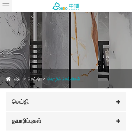
வீடு
செய்தி
தொழில் செய்திகள்
செய்தி
தயாரிப்புகள்