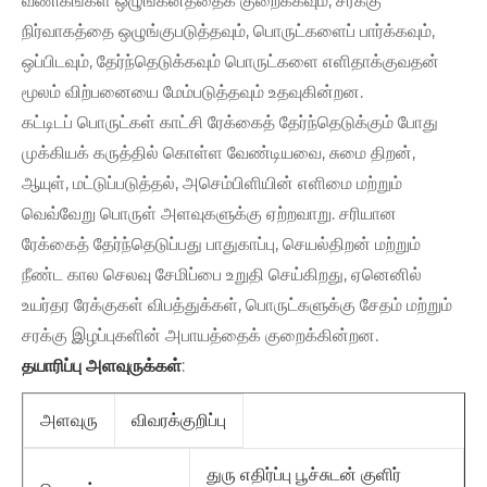
வணிகங்கள் ஒழுங்கீனத்தைக் குறைக்கவும், சரக்கு
நிர்வாகத்தை ஒழுங்குபடுத்தவும், பொருட்களைப் பார்க்கவும்,
ஒப்பிடவும், தேர்ந்தெடுக்கவும் பொருட்களை எளிதாக்குவதன்
மூலம் விற்பனையை மேம்படுத்தவும் உதவுகின்றன.
கட்டிடப் பொருட்கள் காட்சி ரேக்கைத் தேர்ந்தெடுக்கும் போது
முக்கியக் கருத்தில் கொள்ள வேண்டியவை, சுமை திறன்,
ஆயுள், மட்டுப்படுத்தல், அசெம்பிளியின் எளிமை மற்றும்
வெவ்வேறு பொருள் அளவுகளுக்கு ஏற்றவாறு. சரியான
ரேக்கைத் தேர்ந்தெடுப்பது பாதுகாப்பு, செயல்திறன் மற்றும்
நீண்ட கால செலவு சேமிப்பை உறுதி செய்கிறது, ஏனெனில்
உயர்தர ரேக்குகள் விபத்துக்கள், பொருட்களுக்கு சேதம் மற்றும்
சரக்கு இழப்புகளின் அபாயத்தைக் குறைக்கின்றன.
தயாரிப்பு அளவுருக்கள்
:
அளவுரு
விவரக்குறிப்பு
துரு எதிர்ப்பு பூச்சுடன் குளிர்