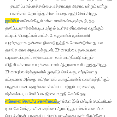
தயாரிப்பு நம்பகத்தன்மை, உத்தரவாத ஆதரவு மற்றும் மாற்று
பாகங்கள் தொடர்ந்து கிடைப்பதை உறுதி செய்கிறது.
ஜாங்போ
உலகெங்கிலும் உள்ள வணிகங்களுக்கு நீடித்த,
தனிப்பயனாக்கக்கூடிய மற்றும் உயர்தர தீர்வுகளை வழங்கும்,
கட்டிடப் பொருட்கள் காட்சி ரேக்குகளின் முன்னணி
வழங்குநராக தன்னை நிலைநிறுத்திக் கொண்டுள்ளது. பல
தசாப்த கால அனுபவத்துடன், Zhongbo புதுமையான
வடிவமைப்புகள், கடுமையான தரக் கட்டுப்பாடு மற்றும்
விதிவிலக்கான வாடிக்கையாளர் ஆதரவை வலியுறுத்துகிறது.
Zhongbo ரேக்குகளில் முதலீடு செய்வது, எந்தவொரு
கட்டுமான அல்லது கட்டுமானப் பொருட்களின் வணிகத்திற்கும்
பாதுகாப்பான, ஒழுங்கமைக்கப்பட்ட மற்றும் பார்வைக்கு
ஈர்க்கக்கூடிய சேமிப்பக தீர்வை உறுதி செய்கிறது.
எங்களை தொடர்பு கொள்ளவும்
ஜாங்போ இன் பில்டிங் மெட்டீரியல்
டிஸ்ப்ளே ரேக்குகளின் வரம்பை ஆராய்ந்து, உங்கள் கடையின்
செயல்திறன், பாதுகாப்பு மற்றும் வாடிக்கையாளர் திருப்தியை