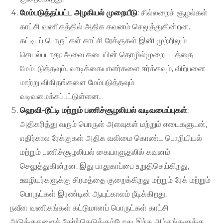
மேம்படுத்தப்பட்ட அழகியல் முறையீடு
: சில்லறைச் சூழல்கள்
காட்சி வணிகத்தில் அதிக கவனம் செலுத்துகின்றன.
கட்டிடப் பொருட்கள் காட்சி ரேக்குகள் இனி முற்றிலும்
செயல்படாது; அவை கடையின் தொழில்முறை படத்தை
மேம்படுத்தவும், வாடிக்கையாளர்களை ஈர்க்கவும், விற்பனை
மாற்று விகிதங்களை மேம்படுத்தவும்
வடிவமைக்கப்பட்டுள்ளன.
ஹெவி-டூட்டி மற்றும் பணிச்சூழலியல் வடிவமைப்புகள்
:
அதிகரித்து வரும் பொருள் அளவுகள் மற்றும் எடைகளுடன்,
எதிர்கால ரேக்குகள் அதிக வலிமை கொண்ட பொறியியல்
மற்றும் பணிச்சூழலியல் கையாளுதலில் கவனம்
செலுத்துகின்றன. இது பாதுகாப்பை உறுதிசெய்கிறது,
ஊழியர்களுக்கு சிரமத்தை குறைக்கிறது மற்றும் ரேக் மற்றும்
பொருட்கள் இரண்டின் ஆயுட்காலம் நீடிக்கிறது.
நவீன வணிகங்கள் கட்டுமானப் பொருட்கள் காட்சி
அடுக்குகளைத் தேர்ந்தெடுக்கும்போது இந்த அம்சங்களுக்கு