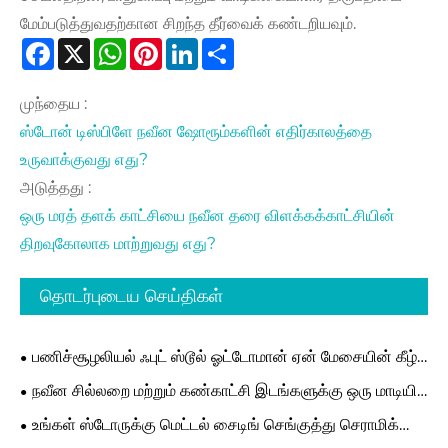
மேம்படுத்துவதற்கான சிறந்த தீர்வைக் கண்டறியவும்.
Facebook
X
WhatsApp
Pinterest
LinkedIn
Share
முந்தைய :
ஸ்டோன் டிஸ்பிளே நவீன ஷோரூம்களின் எதிர்காலத்தை
உருவாக்குவது எது?
அடுத்தது :
ஒரு மரத் தளக் காட்சியை நவீன தரை விளக்கக்காட்சியின்
திறவுகோலாக மாற்றுவது எது?
தொடர்புடைய செய்திகள்
பணிச்சூழலியல் ஃபுட் ஸ்டூல் ஓட்டோமான் ஏன் மேசையின் கீழ்
நவீன அலுவலக வசதிக்கு இன்றியமையாததாகிறது
நவீன சில்லறை மற்றும் கண்காட்சி இடங்களுக்கு ஒரு மாடியில்
நிற்கும் செங்குத்து காட்சி ஸ்டாண்ட் ரேக்கை மிகவும் பயனுள்ள
உங்கள் ஸ்டோருக்கு மெட்டல் சைடிங் செங்குத்து செராமிக்
தீர்வாக மாற்றுகிறது