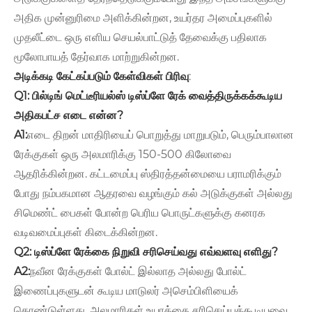
அதிக முன்னுரிமை அளிக்கின்றன, உயர்தர அமைப்புகளில்
முதலீட்டை ஒரு எளிய செயல்பாட்டுத் தேவைக்கு பதிலாக
மூலோபாயத் தேர்வாக மாற்றுகின்றன.
அடிக்கடி கேட்கப்படும் கேள்விகள் பிரிவு
:
Q1: பில்டிங் மெட்டீரியல்ஸ் டிஸ்ப்ளே ரேக் வைத்திருக்கக்கூடிய
அதிகபட்ச எடை என்ன?
A1:
எடை திறன் மாதிரியைப் பொறுத்து மாறுபடும், பெரும்பாலான
ரேக்குகள் ஒரு அலமாரிக்கு 150-500 கிலோவை
ஆதரிக்கின்றன. கட்டமைப்பு ஸ்திரத்தன்மையை பராமரிக்கும்
போது நம்பகமான ஆதரவை வழங்கும் கல் அடுக்குகள் அல்லது
சிமெண்ட் பைகள் போன்ற பெரிய பொருட்களுக்கு கனரக
வடிவமைப்புகள் கிடைக்கின்றன.
Q2: டிஸ்ப்ளே ரேக்கை நிறுவி சரிசெய்வது எவ்வளவு எளிது?
A2:
நவீன ரேக்குகள் போல்ட் இல்லாத அல்லது போல்ட்
இணைப்புகளுடன் கூடிய மாடுலர் அசெம்பிளியைக்
கொண்டுள்ளது. அலமாரிகள் உயரத்தை சரிசெய்யக்கூடியவை,