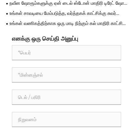
டிஸ்ப்ளே ரேக் ஷெல்ப்பை ஏன் தேர்வு செய்ய வேண்டும்
நவீன ஷோரூம்களுக்கு ஏன் டைல் ஸ்டோன் மாதிரி டிரேட் ஷோ
டிஸ்ப்ளே இன்றியமையாதது
உங்கள் சாவடியை மேம்படுத்த, வர்த்தகக் காட்சிக்கு சுவர்
பொருத்தப்பட்ட டைல் டிஸ்ப்ளே ரேக்கை ஏன் தேர்வு செய்ய
உங்கள் வணிகத்திற்காக ஒரு மாடி நிற்கும் கல் மாதிரி காட்சி
வேண்டும்
ரேக்கைப் பயன்படுத்துவதன் நன்மைகள் என்ன
எனக்கு ஒரு செய்தி அனுப்பு