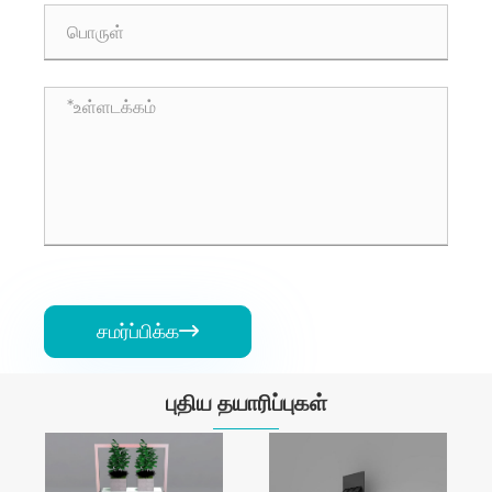
சமர்ப்பிக்க

புதிய தயாரிப்புகள்