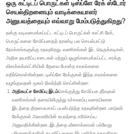
ஒரு கட்டிடப் பொருட்கள் டிஸ்ப்ளே ரேக் ஸ்டோர்
செயல்திறனையும் வாடிக்கையாளர்
அனுபவத்தையும் எவ்வாறு மேம்படுத்துகிறது?
நன்கு வடிவமைக்கப்பட்ட கட்டிடப் பொருட்கள் காட்சி ரேக்,
பொருட்களை சேமிப்பதைத் தாண்டி பல செயல்பாட்டு
நோக்கங்களுக்கு உதவுகிறது. வணிகங்கள் இட நெருக்கடிகள்,
அதிக தயாரிப்பு எடைகள் மற்றும் ஒழுங்கமைக்கப்பட்ட சரக்கு
விளக்கக்காட்சியின் தேவை போன்ற சவால்களை
எதிர்கொள்கின்றன. டிஸ்ப்ளே ரேக்குகள் இந்த சவால்களை
வழங்குவதன் மூலம் நிவர்த்தி செய்கின்றன:
அதிகபட்ச சேமிப்பு இடம்
செங்குத்து சேமிப்பக தீர்வுகள்
வணிகங்கள் தரையிலிருந்து உச்சவரம்பு வரையிலான
இடத்தை திறமையாகப் பயன்படுத்த உதவுகின்றன. மாடுலர்
ரேக்குகள் அலமாரியின் உயரத்தை சரிசெய்ய
அனுமதிக்கின்றன, இடத்தை வீணாக்காமல் பல்வேறு
பரிமாணங்களின் தயாரிப்புகளை இடமளிக்க உதவுகிறது.